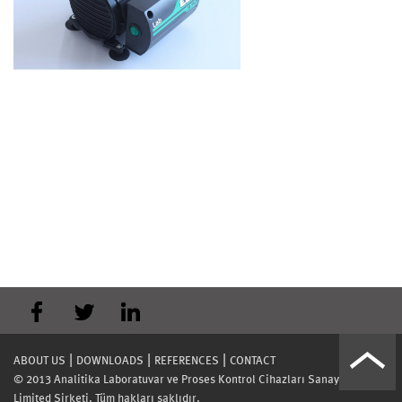
|
|
|
ABOUT US
DOWNLOADS
REFERENCES
CONTACT
© 2013 Analitika Laboratuvar ve Proses Kontrol Cihazları Sanayi Ticaret
Limited Şirketi. Tüm hakları saklıdır.