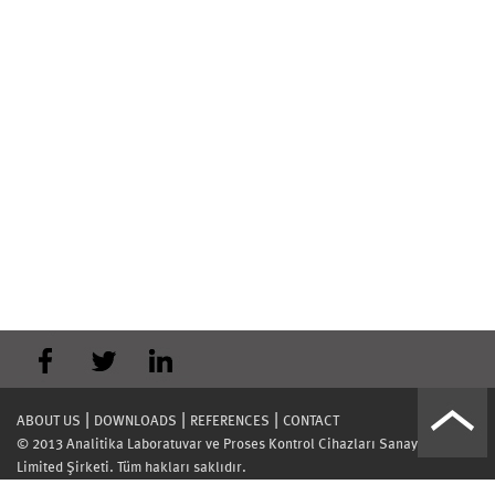
|
|
|
ABOUT US
DOWNLOADS
REFERENCES
CONTACT
© 2013 Analitika Laboratuvar ve Proses Kontrol Cihazları Sanayi Ticaret
Limited Şirketi. Tüm hakları saklıdır.