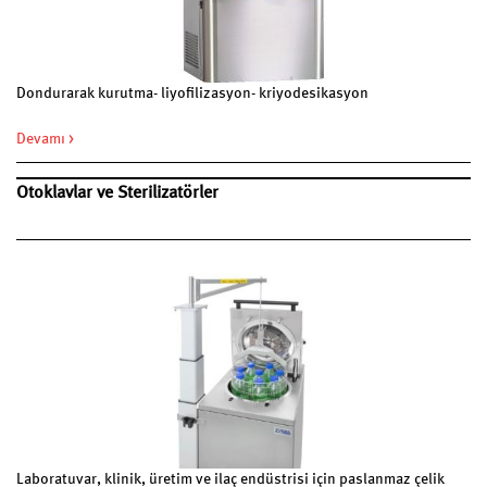
Dondurarak kurutma- liyofilizasyon- kriyodesikasyon
Devamı >
Otoklavlar ve Sterilizatörler
Laboratuvar, klinik, üretim ve ilaç endüstrisi için paslanmaz çelik