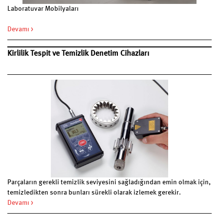
Laboratuvar Mobilyaları
Devamı >
Kirlilik Tespit ve Temizlik Denetim Cihazları
Parçaların gerekli temizlik seviyesini sağladığından emin olmak için,
temizledikten sonra bunları sürekli olarak izlemek gerekir.
Bu amaç için özel olarak tasarlanmış olan, kullanımı kolay bir
Devamı >
fluoresans ölçüm teknolojisi, parçaların doğrudan süreçte