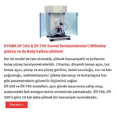
KYOWA DY-500 & DY-700 Kuvvet Tensiyometreleri | Wilhelmy
plakası ve du Noüy halkası yöntemi
Her iki model de tam otomatik, yüksek hassasiyetli ve kullanımı
kolay yüzey tansiyometreleridir. Cihazlar; dinamik temas açısı, toz
temas açısı, yüzey ve ara yüzey gerilimi, lamel uzunluğu, sıvı ve katı
yoğunluğu, sedimentasyon/ çökme davranışı ve buharlaşma hızı
gibi parametrelerin güvenilir ölçümünü sağlar.
DY-500 ve DY-700 modelleri, aynı gövde tasarımına sahip olup,
aralarındaki fark entegre tartım sisteminde yatmaktadır. DY-700, DY-
500’e göre 10 kat daha yüksek bir hassasiyet sunmaktadır.
Devamı >