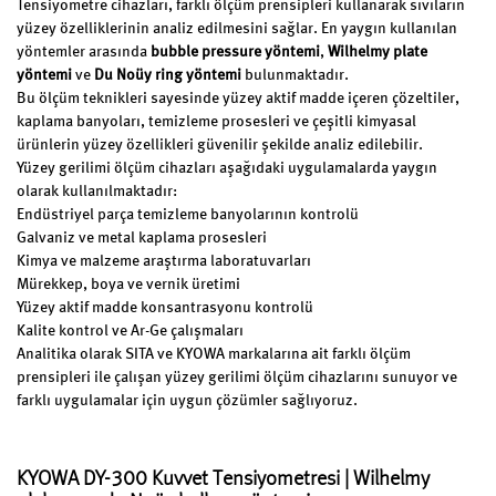
Tensiyometre cihazları, farklı ölçüm prensipleri kullanarak sıvıların
yüzey özelliklerinin analiz edilmesini sağlar. En yaygın kullanılan
yöntemler arasında
bubble pressure yöntemi
,
Wilhelmy plate
yöntemi
ve
Du Noüy ring yöntemi
bulunmaktadır.
Bu ölçüm teknikleri sayesinde yüzey aktif madde içeren çözeltiler,
kaplama banyoları, temizleme prosesleri ve çeşitli kimyasal
ürünlerin yüzey özellikleri güvenilir şekilde analiz edilebilir.
Yüzey gerilimi ölçüm cihazları aşağıdaki uygulamalarda yaygın
olarak kullanılmaktadır:
Endüstriyel parça temizleme banyolarının kontrolü
Galvaniz ve metal kaplama prosesleri
Kimya ve malzeme araştırma laboratuvarları
Mürekkep, boya ve vernik üretimi
Yüzey aktif madde konsantrasyonu kontrolü
Kalite kontrol ve Ar-Ge çalışmaları
Analitika olarak SITA ve KYOWA markalarına ait farklı ölçüm
prensipleri ile çalışan yüzey gerilimi ölçüm cihazlarını sunuyor ve
farklı uygulamalar için uygun çözümler sağlıyoruz.
KYOWA DY-300 Kuvvet Tensiyometresi | Wilhelmy