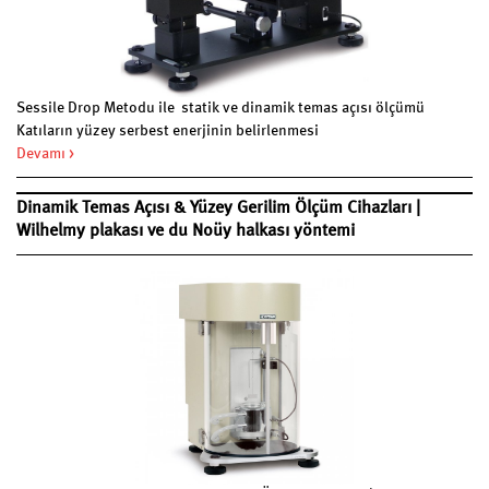
Sessile Drop Metodu ile statik ve dinamik temas açısı ölçümü
Katıların yüzey serbest enerjinin belirlenmesi
Pendant Drop Metodu ile yüzey ve arayüzey geriliminin optik tayini
Devamı >
Tam otomatik ölçümler
Dinamik Temas Açısı & Yüzey Gerilim Ölçüm Cihazları |
Wilhelmy plakası ve du Noüy halkası yöntemi