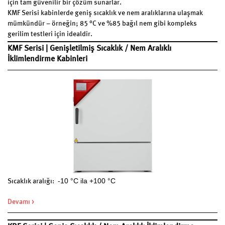
için tam güvenilir bir çözüm sunarlar.
KMF Serisi kabinlerde geniş sıcaklık ve nem aralıklarına ulaşmak
mümkündür – örneğin; 85 °C ve %85 bağıl nem gibi kompleks
gerilim testleri için idealdir.
KMF Serisi | Genişletilmiş Sıcaklık / Nem Aralıklı
İklimlendirme Kabinleri
-10 °C ila +100 °C
Sıcaklık aralığı:
Devamı >