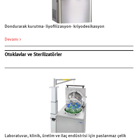
Dondurarak kurutma- liyofilizasyon- kriyodesikasyon
Devamı >
Otoklavlar ve Sterilizatörler
Laboratuvar, klinik, üretim ve ilaç endüstrisi için paslanmaz çelik