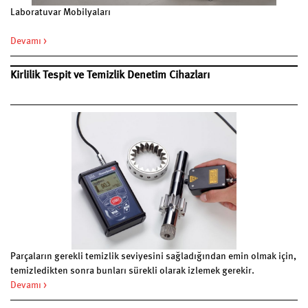
Laboratuvar Mobilyaları
Devamı >
Kirlilik Tespit ve Temizlik Denetim Cihazları
Parçaların gerekli temizlik seviyesini sağladığından emin olmak için,
temizledikten sonra bunları sürekli olarak izlemek gerekir.
Bu amaç için özel olarak tasarlanmış olan, kullanımı kolay bir
Devamı >
fluoresans ölçüm teknolojisi, parçaların doğrudan süreçte