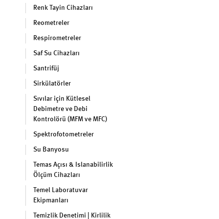
Renk Tayin Cihazları
Reometreler
Respirometreler
Saf Su Cihazları
Santrifüj
Sirkülatörler
Sıvılar için Kütlesel
Debimetre ve Debi
Kontrolörü (MFM ve MFC)
Spektrofotometreler
Su Banyosu
Temas Açısı & Islanabilirlik
Ölçüm Cihazları
Temel Laboratuvar
Ekipmanları
Temizlik Denetimi | Kirlilik