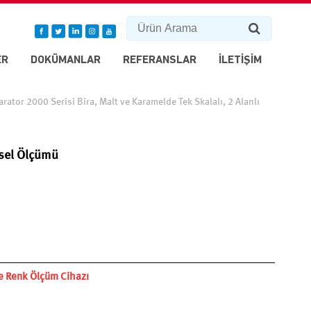
ER
DOKÜMANLAR
REFERANSLAR
İLETİŞİM
ator 2000 Serisi Bira, Malt ve Karamelde Tek Skalalı, 2 Alanlı
rsel Ölçümü
e Renk Ölçüm Cihazı