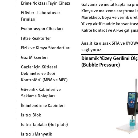
Erime Noktası Tayin Cihazı
Galvaniz ve metal kaplama pro
Kimya ve malzeme araştırma la
Etüvler - Laboratuvar
Mürekkep, boya ve vernik üret
Fırınları
Yüzey aktif madde konsantras
Evaporasyon Cihazları
Kalite kontrol ve Ar-Ge çalışma
Filtre Reaktörler
Analitika olarak SITA ve KYOWA
Fizik ve Kimya Standartları
sağlıyoruz.
Gaz Mikserleri
Dinamik Yüzey Gerilimi Ölç
(Bubble Pressure)
Gazlar için Kütlesel
Debimetre ve Debi
Kontrolörü (MFM ve MFC)
Güvenlik Kabinleri ve
Saklama Dolapları
İklimlendirme Kabinleri
Isıtıcı Blok
Isıtıcı Tablalar (Hot plate)
Isıtıcılı Manyetik