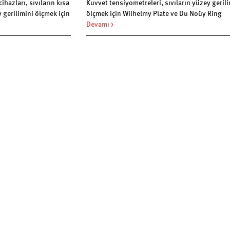
hazları, sıvıların kısa
Kuvvet tensiyometreleri, sıvıların yüzey geril
 gerilimini ölçmek için
ölçmek için Wilhelmy Plate ve Du Noüy Ring
. Bubble Pressure
yöntemlerini kullanan laboratuvar cihazlarıdı
Devamı >
 özellikle yüzey aktif
cihazlar özellikle statik yüzey gerilimi ve yüz
ının kontrolünde
enerjisi analizlerinde kullanılır.