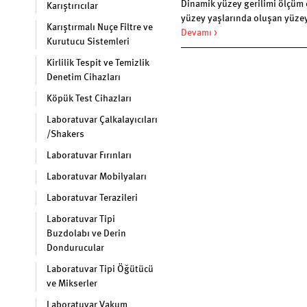
Dinamik yüzey gerilimi ölçüm ci
Karıştırıcılar
yüzey yaşlarında oluşan yüzey
Karıştırmalı Nuçe Filtre ve
kullanılan tensiyometrelerdir
Devamı >
Kurutucu Sistemleri
yöntemi ile çalışan bu cihazlar
madde içeren proses banyolar
Kirlilik Tespit ve Temizlik
kullanılır.
Denetim Cihazları
Köpük Test Cihazları
Laboratuvar Çalkalayıcıları
/Shakers
Laboratuvar Fırınları
Laboratuvar Mobilyaları
Laboratuvar Terazileri
Laboratuvar Tipi
Buzdolabı ve Derin
Dondurucular
Laboratuvar Tipi Öğütücü
ve Mikserler
Laboratuvar Vakum