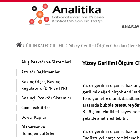
ANASAY
>
>
ÜRÜN KATEGORİLERİ
Yüzey Gerilimi Ölçüm Cihazları (Tens
Akış Reaktör ve Sistemleri
Yüzey Gerilimi Ölçüm Ci
Attritör Değirmenler
Basınç Ölçer, Basınç
Yüzey gerilimi ölçüm cihazları
Regülatörü (BPR ve FPR)
gerilimi değeri birçok endüstr
Basınçlı Reaktör Sistemleri
Tensiyometre olarak da adlandır
arasında
bubble pressure yön
Cam Reaktörler
Bu ölçüm teknikleri sayesinde 
Dewar Kapları
şekilde analiz edilebilir.
Disperser ve
Yüzey gerilimi ölçüm cihazları
Homojenizatörler
Endüstriyel parça temizleme b