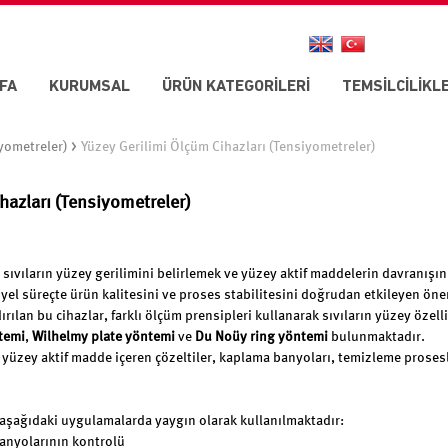
FA
KURUMSAL
ÜRÜN KATEGORİLERİ
TEMSİLCİLİKL
>
iyometreler)
Yüzey Gerilimi Ölçüm Cihazları (Tensiyometreler)
hazları (Tensiyometreler)
, sıvıların yüzey gerilimini belirlemek ve yüzey aktif maddelerin davranışın
iyel süreçte ürün kalitesini ve proses stabilitesini doğrudan etkileyen öne
ılan bu cihazlar, farklı ölçüm prensipleri kullanarak sıvıların yüzey özell
temi
,
Wilhelmy plate yöntemi
ve
Du Noüy ring yöntemi
bulunmaktadır.
yüzey aktif madde içeren çözeltiler, kaplama banyoları, temizleme prosesler
 aşağıdaki uygulamalarda yaygın olarak kullanılmaktadır:
anyolarının kontrolü