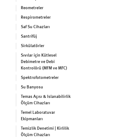
Reometreler
Respirometreler
Saf Su Cihazları
Santrifüj
Sirkülatörler
Sıvılar için Kütlesel
Debimetre ve Debi
Kontrolörü (MFM ve MFC)
Spektrofotometreler
Su Banyosu
Temas Açısı & Islanabilirlik
Ölçüm Cihazları
Temel Laboratuvar
Ekipmanları
Temizlik Denetimi | Kirlilik
Ölçüm Cihazları