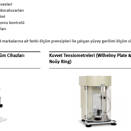
sesleri
boratuvarları
imi
yonu kontrolü
ları
 markalarına ait farklı ölçüm prensipleri ile çalışan yüzey gerilimi ölçüm 
üm Cihazları
Kuvvet Tensiometreleri (Wilhelmy Plate 
Noüy Ring)